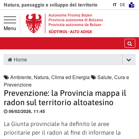
Vai direttamente alla navigazione principale
Vai al contenuto principale
Natura, paesaggio e sviluppo del territorio
IT
DE
Menu
Ce
Home
Ambiente, Natura, Clima ed Energia
Salute, Cura e
Prevenzione
Prevenzione: la Provincia mappa il
radon sul territorio altoatesino
06/02/2026, 11:45
La Giunta provinciale ha definito le aree
prioritarie per il radon al fine di informare la