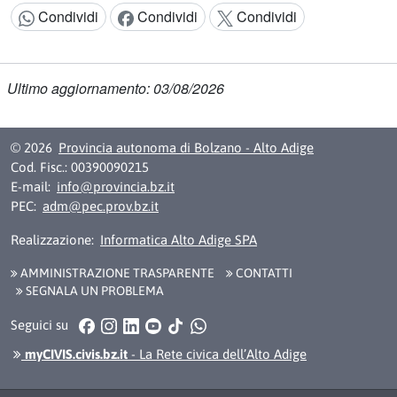
Condividi
Condividi
Condividi
Condividi:
Ultimo aggiornamento: 03/08/2026
© 2026
Provincia autonoma di Bolzano - Alto Adige
Cod. Fisc.: 00390090215
E-mail:
info@provincia.bz.it
PEC:
adm@pec.prov.bz.it
Realizzazione:
Informatica Alto Adige SPA
AMMINISTRAZIONE TRASPARENTE
CONTATTI
SEGNALA UN PROBLEMA
Facebook
Instagram
LinkedIn
YouTube
TikTok
WhatsApp
Seguici su
myCIVIS.civis.bz.it
- La Rete civica dell’Alto Adige