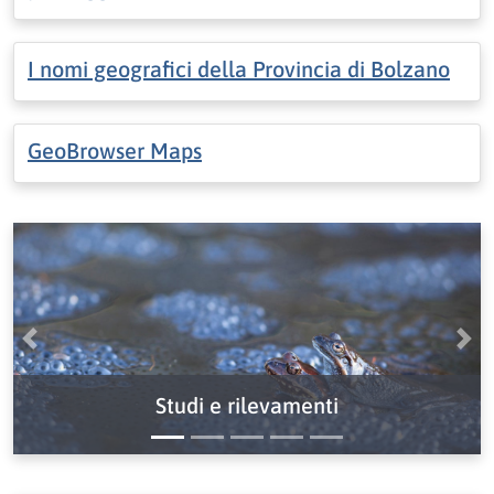
I nomi geografici della Provincia di Bolzano
GeoBrowser Maps
Precedente
Pro
Studi e rilevamenti