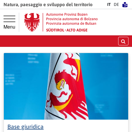
Vai direttamente alla navigazione principale
Vai al contenuto principale
Natura, paesaggio e sviluppo del territorio
IT
DE
Menu
Ce
Base giuridica