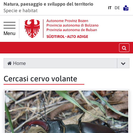
Vai direttamente alla navigazione principale
Vai al contenuto principale
Natura, paesaggio e sviluppo del territorio
IT
DE
Specie e habitat
Menu
Ce
Home
Cercasi cervo volante