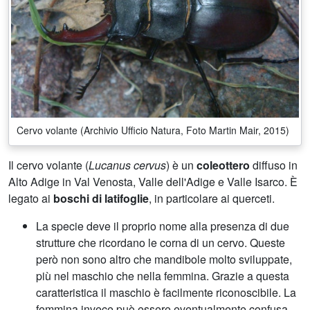
Cervo volante (Archivio Ufficio Natura, Foto Martin Mair, 2015)
Il cervo volante (
Lucanus cervus
) è un
coleottero
diffuso in
Alto Adige in Val Venosta, Valle dell'Adige e Valle Isarco. È
legato ai
boschi di latifoglie
, in particolare ai querceti.
La specie deve il proprio nome alla presenza di due
strutture che ricordano le corna di un cervo. Queste
però non sono altro che mandibole molto sviluppate,
più nel maschio che nella femmina. Grazie a questa
caratteristica il maschio è facilmente riconoscibile. La
femmina invece può essere eventualmente confusa