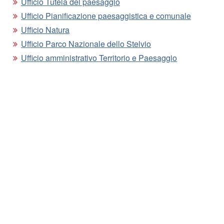
Ufficio Tutela del paesaggio
Ufficio Pianificazione paesaggistica e comunale
Ufficio Natura
Ufficio Parco Nazionale dello Stelvio
Ufficio amministrativo Territorio e Paesaggio
Incarico speciale complesso “UNESCO”
Ripartizione Natura, Paesaggio e Sviluppo del
territorio
Segui i nostri aggiornamenti
NEWSLETTER
Iscriviti alla nostra newsletter per ricevere gli aggiornamenti.
Iscriviti