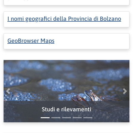
I nomi geografici della Provincia di Bolzano
GeoBrowser Maps
Precedente
Pro
Studi e rilevamenti