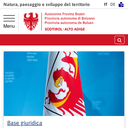
Vai direttamente alla navigazione principale
Vai al contenuto principale
Natura, paesaggio e sviluppo del territorio
IT
DE
Menu
Ce
Base giuridica