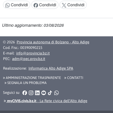
Condividi
Condividi
Condividi
Condividi:
Ultimo aggiornamento: 03/08/2026
© 2026
Provincia autonoma di Bolzano - Alto Adige
Cod. Fisc.: 00390090215
E-mail:
info@provincia.bz.it
PEC:
adm@pec.prov.bz.it
Realizzazione:
Informatica Alto Adige SPA
AMMINISTRAZIONE TRASPARENTE
CONTATTI
SEGNALA UN PROBLEMA
Facebook
Instagram
LinkedIn
YouTube
TikTok
WhatsApp
Seguici su
myCIVIS.civis.bz.it
- La Rete civica dell’Alto Adige