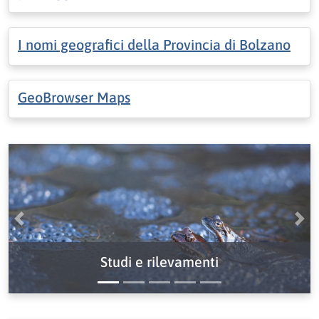
I nomi geografici della Provincia di Bolzano
GeoBrowser Maps
Precedente
Pro
Studi e rilevamenti