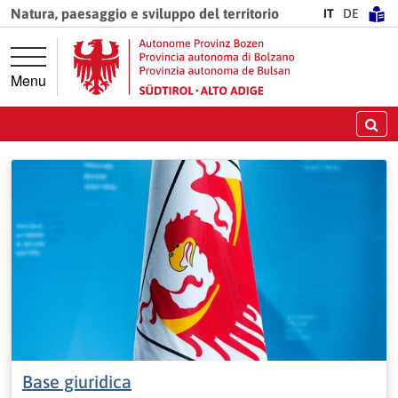
Vai direttamente alla navigazione principale
Vai al contenuto principale
Natura, paesaggio e sviluppo del territorio
IT
DE
Menu
Ce
Base giuridica