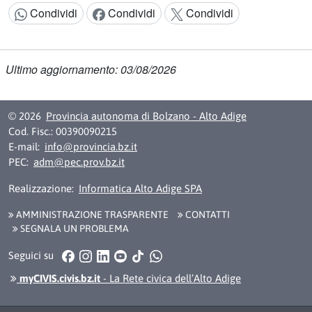
Condividi
Condividi
Condividi
Condividi:
Ultimo aggiornamento: 03/08/2026
© 2026
Provincia autonoma di Bolzano - Alto Adige
Cod. Fisc.: 00390090215
E-mail:
info@provincia.bz.it
PEC:
adm@pec.prov.bz.it
Realizzazione:
Informatica Alto Adige SPA
AMMINISTRAZIONE TRASPARENTE
CONTATTI
SEGNALA UN PROBLEMA
Facebook
Instagram
LinkedIn
YouTube
TikTok
WhatsApp
Seguici su
myCIVIS.civis.bz.it
- La Rete civica dell’Alto Adige