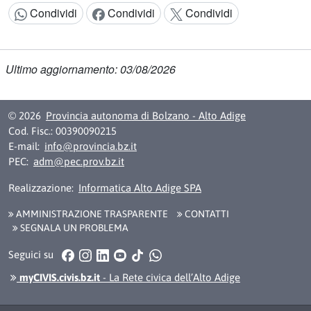
Condividi
Condividi
Condividi
Condividi:
Ultimo aggiornamento: 03/08/2026
© 2026
Provincia autonoma di Bolzano - Alto Adige
Cod. Fisc.: 00390090215
E-mail:
info@provincia.bz.it
PEC:
adm@pec.prov.bz.it
Realizzazione:
Informatica Alto Adige SPA
AMMINISTRAZIONE TRASPARENTE
CONTATTI
SEGNALA UN PROBLEMA
Facebook
Instagram
LinkedIn
YouTube
TikTok
WhatsApp
Seguici su
myCIVIS.civis.bz.it
- La Rete civica dell’Alto Adige