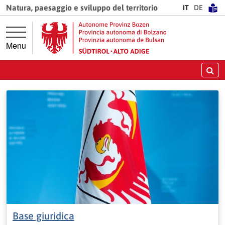
Vai direttamente alla navigazione principale
Vai al contenuto principale
Natura, paesaggio e sviluppo del territorio
IT
DE
Menu
Ce
Base giuridica