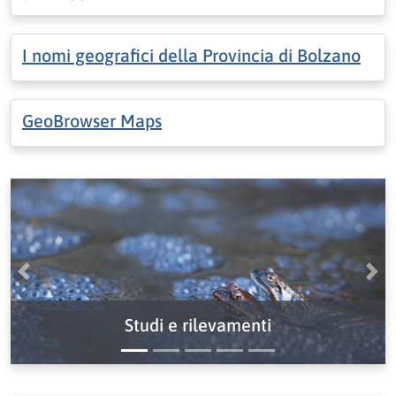
I nomi geografici della Provincia di Bolzano
GeoBrowser Maps
Precedente
Pro
Studi e rilevamenti