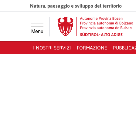
Vai direttamente alla navigazione principale
Vai al contenuto principale
Natura, paesaggio e sviluppo del territorio
Menu
I NOSTRI SERVIZI
FORMAZIONE
PUBBLICA