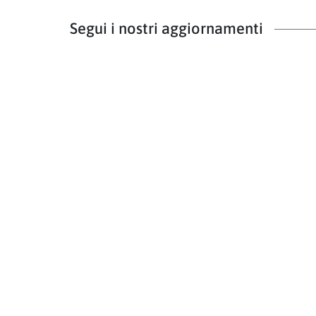
Segui i nostri aggiornamenti
NEWSLETTER
Iscriviti alla nostra newsletter per ricevere gli ag
Iscriviti
Sitemap
© 2026
Provincia autonoma di Bolzano - Alto Adige
Cod. Fisc.: 00390090215
E-mail:
info@provincia.bz.it
PEC:
adm@pec.prov.bz.it
Realizzazione:
Informatica Alto Adige SPA